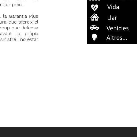
illor preu.
 la Garantia Plus
ura que ofereix el
group que defensa
davant la pròpia
inistre i no estar