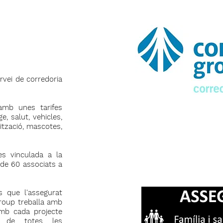
ervei de corredoria
amb unes tarifes
e, salut, vehicles,
lització, mascotes,
s vinculada a la
de 60 associats a
s que l'assegurat
roup treballa amb
amb cada projecte
ta de totes les