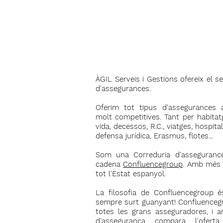
Empresa
ÀGIL Serveis i Gestions ofereix el s
d'assegurances.
Oferim tot tipus d'assegurances 
molt competitives. Tant per habitatg
vida, decessos, R.C., viatges, hospita
defensa jurídica, Erasmus, flotes...
Som una Correduria d'assegurance
cadena
Confluencegroup
. Amb més 
tot l'Estat espanyol.
La filosofia de Confluencegroup é
sempre surt guanyant! Confluenceg
totes les grans asseguradores, i 
d'assegurança compara l'ofer